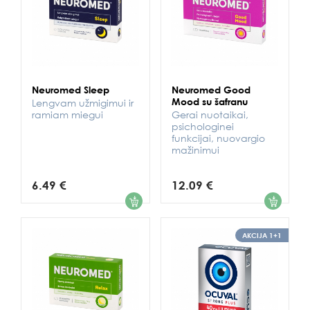
Neuromed Sleep
Neuromed Good
Mood su šafranu
Lengvam užmigimui ir
ramiam miegui
Gerai nuotaikai,
psichologinei
funkcijai, nuovargio
mažinimui
6.49 €
12.09 €
1
1
AKCIJA 1+1