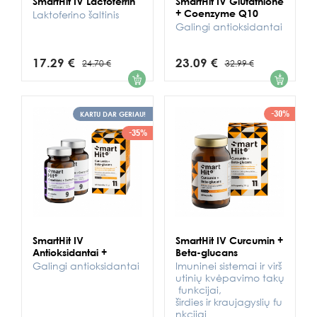
SmartHit IV Lactoferrin
SmartHit IV Glutathione
+ Coenzyme Q10
Laktoferino šaltinis
Galingi antioksidantai
17.29 €
23.09 €
24.70 €
32.99 €
1
1
-30%
KARTU DAR GERIAU!
-35%
SmartHit IV
SmartHit IV Curcumin +
Antioksidantai +
Beta-glucans
Galingi antioksidantai
Imuninei sistemai ir virš
utinių kvėpavimo takų
funkcijai,
širdies ir kraujagyslių fu
nkcijai