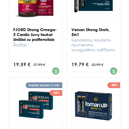
FJORD Strong Omega-
Versan Strong Shots,
3 Cardio žuvų taukai
5in1
širdžiai su polifenoliais
Sąnariams, kaulams,
Širdžiai
raumenims,
sausgyslėms, raiščiams
19.59 €
19.79 €
27.99 €
32.99 €
1
1
-40%
RINKINĮ SUDARO 2 VNT
-50%