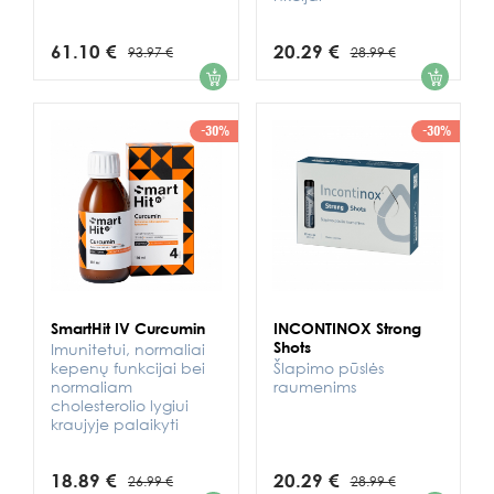
61.10 €
20.29 €
93.97 €
28.99 €
1
1
-30%
-30%
SmartHit IV Curcumin
INCONTINOX Strong
Shots
Imunitetui, normaliai
kepenų funkcijai bei
Šlapimo pūslės
normaliam
raumenims
cholesterolio lygiui
kraujyje palaikyti
18.89 €
20.29 €
26.99 €
28.99 €
1
1