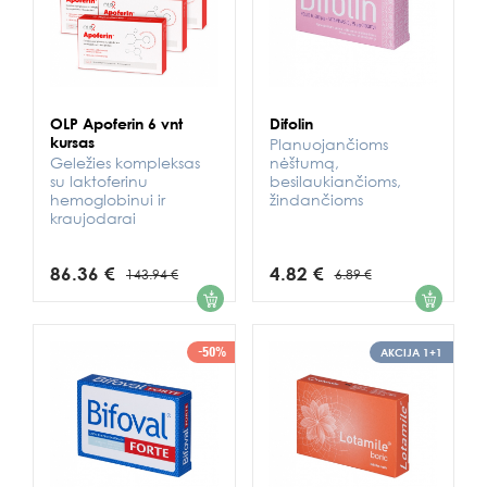
OLP Apoferin 6 vnt
Difolin
kursas
Planuojančioms
Geležies kompleksas
nėštumą,
su laktoferinu
besilaukiančioms,
hemoglobinui ir
žindančioms
kraujodarai
86.36 €
4.82 €
143.94 €
6.89 €
1
1
-50%
AKCIJA 1+1