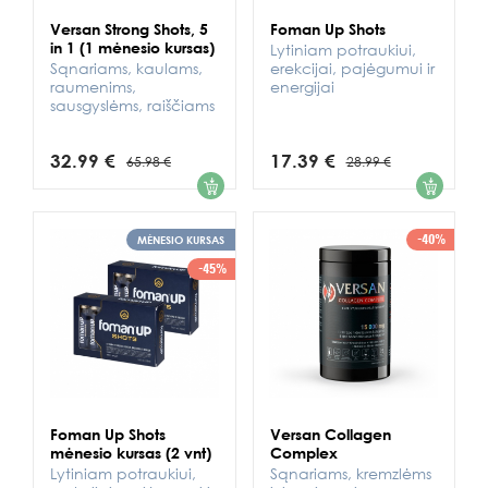
Versan Strong Shots, 5
Foman Up Shots
in 1 (1 mėnesio kursas)
Lytiniam potraukiui,
Sąnariams, kaulams,
erekcijai, pajėgumui ir
raumenims,
energijai
sausgyslėms, raiščiams
32.99 €
17.39 €
65.98 €
28.99 €
1
1
-40%
MĖNESIO KURSAS
-45%
Foman Up Shots
Versan Collagen
mėnesio kursas (2 vnt)
Complex
Lytiniam potraukiui,
Sąnariams, kremzlėms