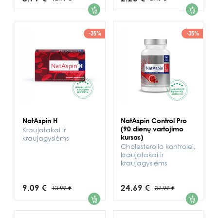
1
1
-35%
-35%
NatAspin H
NatAspin Control Pro
(90 dienų vartojimo
Kraujotakai ir
kursas)
kraujagyslėms
Cholesterolio kontrolei,
kraujotakai ir
kraujagyslėms
9.09 €
24.69 €
13.99 €
37.99 €
1
1