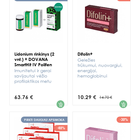
Lidonium rinkinys (2
Difolin+
vnt.) + DOVANA
Geležies
SmartHit IV Polifen
trūkumui, nuovargiui,
Imunitetui ir gerai
energijai,
savijautai vėžio
hemoglobinui
profilaktikos metu
63.76 €
10.29 €
14.70 €
1
1
-30%
PIRKTI DAUGIAU APSIMOKA
-40%