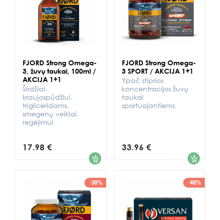
FJORD Strong Omega-
FJORD Strong Omega-
3, žuvų taukai, 100ml /
3 SPORT / AKCIJA 1+1
AKCIJA 1+1
Ypač stiprios
Širdžiai,
koncentracijos žuvų
kraujospūdžiui,
taukai
trigliceridams,
sportuojantiems
smegenų veiklai,
regėjimui
17.98 €
33.96 €
1
1
-30%
-40%