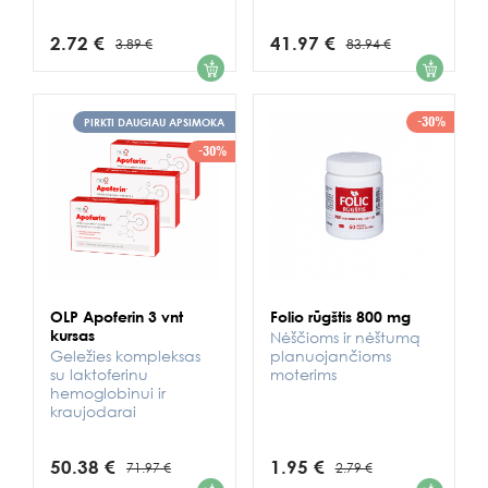
2.72 €
41.97 €
3.89 €
83.94 €
1
1
-30%
PIRKTI DAUGIAU APSIMOKA
-30%
OLP Apoferin 3 vnt
Folio rūgštis 800 mg
kursas
Nėščioms ir nėštumą
Geležies kompleksas
planuojančioms
su laktoferinu
moterims
hemoglobinui ir
kraujodarai
50.38 €
1.95 €
71.97 €
2.79 €
1
1