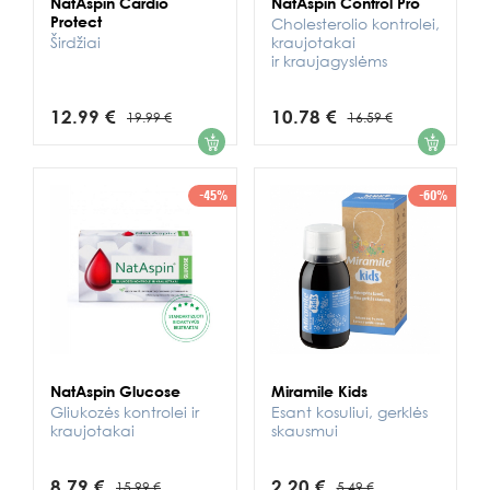
NatAspin Cardio
NatAspin Control Pro
Protect
Cholesterolio kontrolei,
Širdžiai
kraujotakai
ir kraujagyslėms
12.99 €
10.78 €
19.99 €
16.59 €
1
1
-45%
-60%
NatAspin Glucose
Miramile Kids
Gliukozės kontrolei ir
Esant kosuliui, gerklės
kraujotakai
skausmui
8.79 €
2.20 €
15.99 €
5.49 €