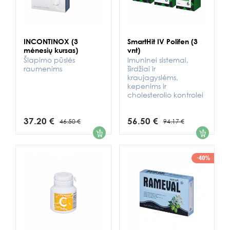
INCONTINOX (3
SmartHit IV Polifen (3
mėnesių kursas)
vnt)
Šlapimo pūslės
Imuninei sistemai,
raumenims
širdžiai ir
kraujagyslėms,
kepenims ir
cholesterolio kontrolei
37.20 €
56.50 €
46.50 €
94.17 €
1
1
-40%