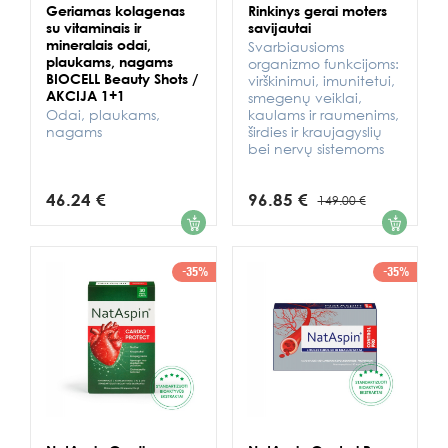
Geriamas kolagenas
Rinkinys gerai moters
su vitaminais ir
savijautai
mineralais odai,
Svarbiausioms
plaukams, nagams
organizmo funkcijoms:
BIOCELL Beauty Shots /
virškinimui, imunitetui,
AKCIJA 1+1
smegenų veiklai,
Odai, plaukams,
kaulams ir raumenims,
nagams
širdies ir kraujagyslių
bei nervų sistemoms
46.24 €
96.85 €
149.00 €
1
1
-35%
-35%