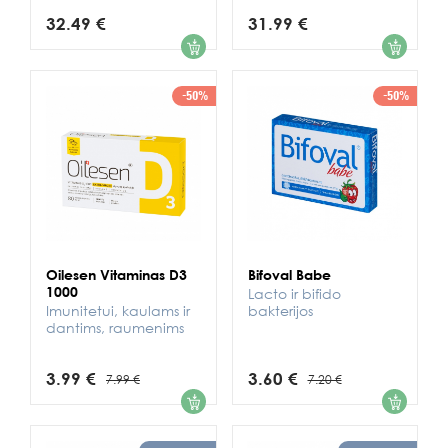
32.49 €
31.99 €
1
1
-50%
-50%
Oilesen Vitaminas D3
Bifoval Babe
1000
Lacto ir bifido
Imunitetui, kaulams ir
bakterijos
dantims, raumenims
3.99 €
3.60 €
7.99 €
7.20 €
1
1