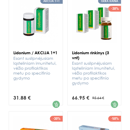
AKCIJA 1+1
GERA KAINA
-30%
Lidonium / AKCIJA 1+1
Lidonium rinkinys (3
vnt)
Esant susilpnėjusiam
ląsteliniam imunitetui,
Esant susilpnėjusiam
vėžio profilaktikos
ląsteliniam imunitetui,
metu po specifinio
vėžio profilaktikos
gydymo
metu po specifinio
gydymo
31.88 €
66.95 €
95.64 €
1
1
-30%
-50%