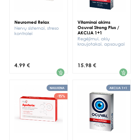
Neuromed Relax
Vitaminai akims
Ocuval Strong Plus /
Nervų sistemai, streso
AKCIJA 1+1
kontrolei
Regėjimui, akių
kraujotakai, apsaugai
4.99 €
15.98 €
1
1
NAUJIENA
AKCIJA 1+1
-15%