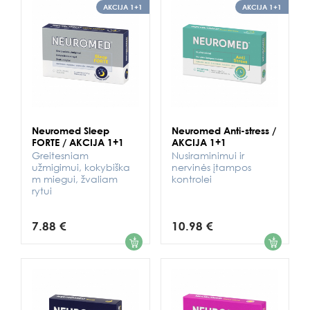
AKCIJA 1+1
AKCIJA 1+1
Neuromed Sleep
Neuromed Anti-stress /
FORTE / AKCIJA 1+1
AKCIJA 1+1
Greitesniam
Nusiraminimui ir
užmigimui, kokybiška
nervinės įtampos
m miegui, žvaliam
kontrolei
rytui
7.88 €
10.98 €
1
1