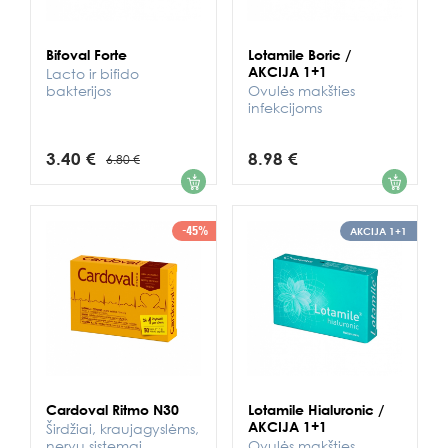
Bifoval Forte
Lotamile Boric /
AKCIJA 1+1
Lacto ir bifido
bakterijos
Ovulės makšties
infekcijoms
3.40 €
8.98 €
6.80 €
1
1
-45%
AKCIJA 1+1
Cardoval Ritmo N30
Lotamile Hialuronic /
AKCIJA 1+1
Širdžiai, kraujagyslėms,
nervų sistemai
Ovulės makšties