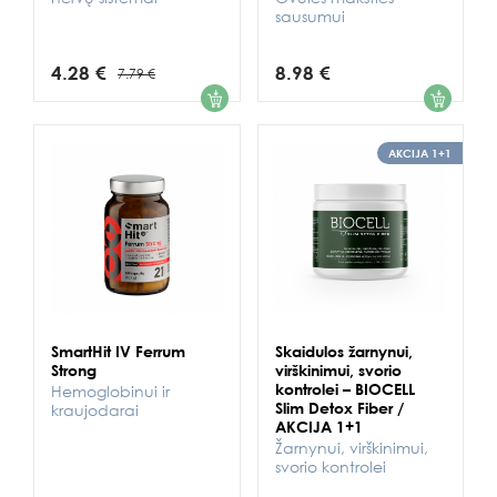
sausumui
4.28 €
8.98 €
7.79 €
1
1
AKCIJA 1+1
SmartHit IV Ferrum
Skaidulos žarnynui,
Strong
virškinimui, svorio
kontrolei – BIOCELL
Hemoglobinui ir
Slim Detox Fiber /
kraujodarai
AKCIJA 1+1
Žarnynui, virškinimui,
svorio kontrolei