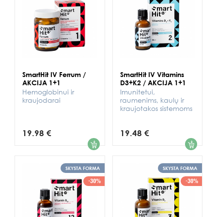
SmartHit IV Ferrum /
SmartHit IV Vitamins
AKCIJA 1+1
D3+K2 / AKCIJA 1+1
Hemoglobinui ir
Imunitetui,
kraujodarai
raumenims, kaulų ir
kraujotakos sistemoms
19.98 €
19.48 €
1
1
SKYSTA FORMA
SKYSTA FORMA
-30%
-30%