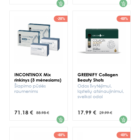
-20%
-40%
INCONTINOX Mix
GREENIFY Collagen
rinkinys (3 mėnesiams)
Beauty Shots
Šlapimo pūslės
Odos švytėjimui,
raumenims
ląstelių atsinaujinimui,
sveikai odai
71.18 €
17.99 €
88.98 €
29.99 €
1
1
-40%
-40%