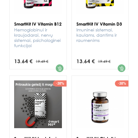
SmartHit IV Vitamin B12
SmartHit IV Vitamin D3
Hemoglobinui ir
Imuninei sistemai,
kraujodarai, nervų
kaulams, dantims ir
sistemai, psichologinei
raumenims
funkcijai
13.64 €
13.64 €
19.49 €
19.49 €
1
1
-30%
-30%