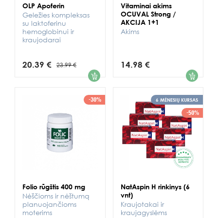
OLP Apoferin
Vitaminai akims
OCUVAL Strong /
Geležies kompleksas
AKCIJA 1+1
su laktoferinu
hemoglobinui ir
Akims
kraujodarai
20.39 €
14.98 €
23.99 €
1
1
-30%
6 MĖNESIŲ KURSAS
-50%
Folio rūgštis 400 mg
NatAspin H rinkinys (6
vnt)
Nėščioms ir nėštumą
planuojančioms
Kraujotakai ir
moterims
kraujagyslėms