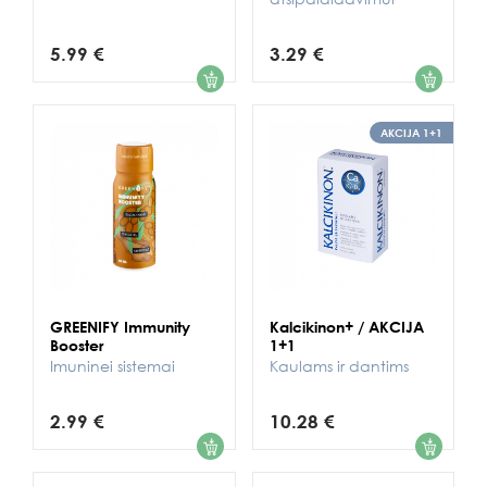
5.99 €
3.29 €
1
1
AKCIJA 1+1
GREENIFY Immunity
Kalcikinon+ / AKCIJA
Booster
1+1
Imuninei sistemai
Kaulams ir dantims
2.99 €
10.28 €
1
1