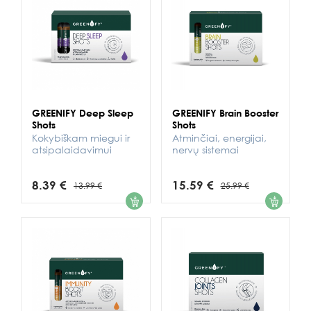
GREENIFY Deep Sleep
GREENIFY Brain Booster
Shots
Shots
Kokybiškam miegui ir
Atminčiai, energijai,
atsipalaidavimui
nervų sistemai
8.39 €
15.59 €
13.99 €
25.99 €
1
1