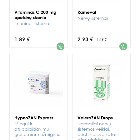
Vitaminas C 200 mg
Rameval
apelsinų skonio
Nervų sistemai
Imuninei sistemai
1.89 €
2.93 €
4.89 €
1
1
HypnoZAN Express
ValeroZAN Drops
Miegui ir
Normaliai nervų
atsipalaidavimui,
sistemos veiklai,
greitesniam užmigimui
psichinei sveikatai ir
atsipalaidavimui