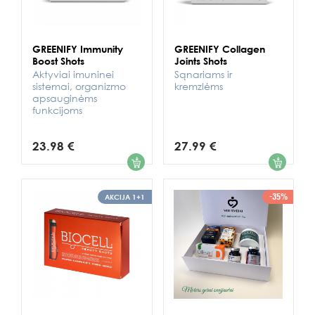
GREENIFY Immunity
GREENIFY Collagen
Boost Shots
Joints Shots
Aktyviai imuninei
Sąnariams ir
sistemai, organizmo
kremzlėms
apsauginėms
funkcijoms
23.98 €
27.99 €
1
1
-35%
AKCIJA 1+1