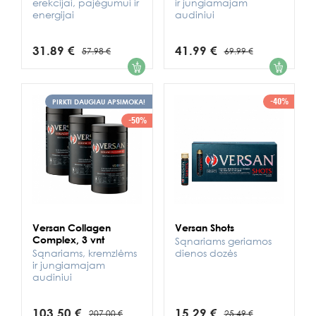
erekcijai, pajėgumui ir
ir jungiamajam
energijai
audiniui
31.89 €
41.99 €
57.98 €
69.99 €
1
1
-40%
PIRKTI DAUGIAU APSIMOKA!
-50%
Versan Collagen
Versan Shots
Complex, 3 vnt
Sąnariams geriamos
Sąnariams, kremzlėms
dienos dozės
ir jungiamajam
audiniui
103.50 €
15.29 €
207.00 €
25.49 €