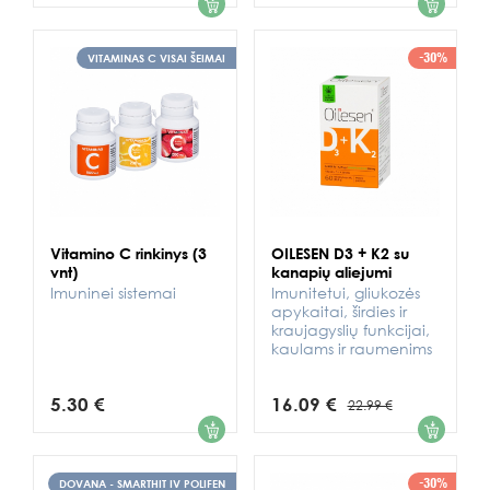
-30%
VITAMINAS C VISAI ŠEIMAI
Vitamino C rinkinys (3
OILESEN D3 + K2 su
vnt)
kanapių aliejumi
Imuninei sistemai
Imunitetui, gliukozės
apykaitai, širdies ir
kraujagyslių funkcijai,
kaulams ir raumenims
5.30 €
16.09 €
22.99 €
1
1
-30%
DOVANA - SMARTHIT IV POLIFEN