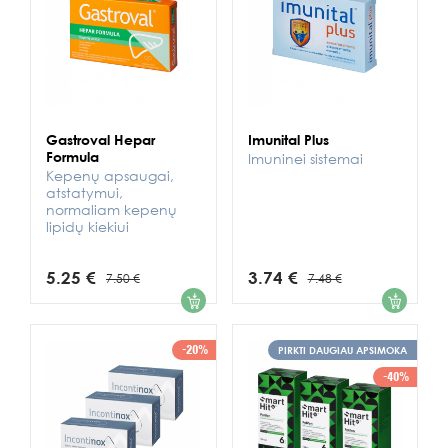
Gastroval Hepar
Imunital Plus
Formula
Imuninei sistemai
Kepenų apsaugai,
atstatymui,
normaliam kepenų
lipidų kiekiui
5.25 €
3.74 €
7.50 €
7.48 €
1
1
-20%
PIRKTI DAUGIAU APSIMOKA
-40%