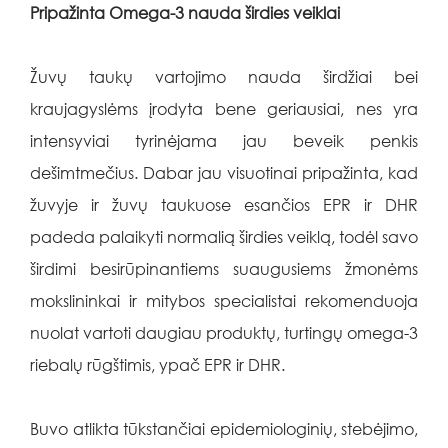
Pripažinta Omega-3 nauda širdies veiklai
Žuvų taukų vartojimo nauda širdžiai bei
kraujagyslėms įrodyta bene geriausiai, nes yra
intensyviai tyrinėjama jau beveik penkis
dešimtmečius. Dabar jau visuotinai pripažinta, kad
žuvyje ir žuvų taukuose esančios EPR ir DHR
padeda palaikyti normalią širdies veiklą, todėl savo
širdimi besirūpinantiems suaugusiems žmonėms
mokslininkai ir mitybos specialistai rekomenduoja
nuolat vartoti daugiau produktų, turtingų omega-3
riebalų rūgštimis, ypač EPR ir DHR.
Buvo atlikta tūkstančiai epidemiologinių, stebėjimo,