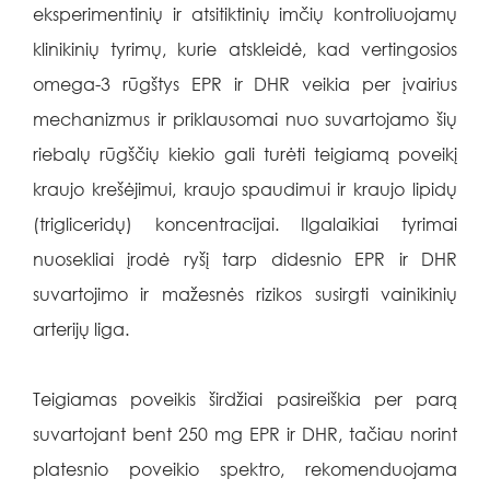
eksperimentinių ir atsitiktinių imčių kontroliuojamų
klinikinių tyrimų, kurie atskleidė, kad vertingosios
omega-3 rūgštys EPR ir DHR veikia per įvairius
mechanizmus ir priklausomai nuo suvartojamo šių
riebalų rūgščių kiekio gali turėti teigiamą poveikį
kraujo krešėjimui, kraujo spaudimui ir kraujo lipidų
(trigliceridų) koncentracijai. Ilgalaikiai tyrimai
nuosekliai įrodė ryšį tarp didesnio EPR ir DHR
suvartojimo ir mažesnės rizikos susirgti vainikinių
arterijų liga.
Teigiamas poveikis širdžiai pasireiškia per parą
suvartojant bent 250 mg EPR ir DHR, tačiau norint
platesnio poveikio spektro, rekomenduojama