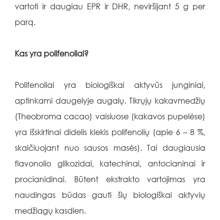
vartoti ir daugiau EPR ir DHR, neviršijant 5 g per
parą.
Kas yra polifenoliai?
Polifenoliai yra biologiškai aktyvūs junginiai,
aptinkami daugelyje augalų. Tikrųjų kakavmedžių
(Theobroma cacao) vaisiuose (kakavos pupelėse)
yra išskirtinai didelis kiekis
polifenolių (apie 6 – 8 %,
skaičiuojant nuo sausos masės). Tai daugiausia
flavonolio glikozidai, katechinai, antocianinai ir
procianidinai. Būtent ekstrakto vartojimas yra
naudingas būdas gauti šių biologiškai aktyvių
medžiagų kasdien.