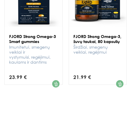
FJORD Strong Omega-3
FJORD Strong Omega-3,
Smart gummies
žuvų taukai, 80 kapsulių
Imunitetui, smegenų
Širdžiai, smegenų
veiklai ir
veiklai, regėjimui
vystymuisi, regėjimui,
kaulams ir dantims
23.99 €
21.99 €
1
1