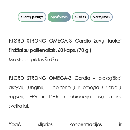
Klientų patirtys
Aprašymas
Sudėtis
Vartojimas
FJØRD STRONG OMEGA-3 Cardio žuvų taukai
širdžiai su polifenoliais, 60 kaps. (70 g.)
Maisto papildas širdžiai
FJORD STRONG OMEGA-3 Cardio
– biologiškai
aktyvių junginių – polifenolių ir omega-3 riebalų
rūgščių EPR ir DHR kombinacija jūsų širdies
sveikatai.
Ypač stiprios koncentracijos ir