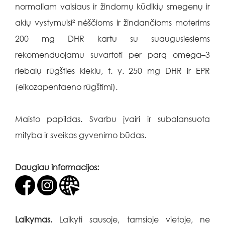
normaliam vaisiaus ir žindomų kūdikių smegenų ir
akių vystymuisi² nėščioms ir žindančioms moterims
200 mg DHR kartu su suaugusiesiems
rekomenduojamu suvartoti per parą omega–3
riebalų rūgšties kiekiu, t. y. 250 mg DHR ir EPR
(eikozapentaeno rūgštimi).
Maisto papildas. Svarbu įvairi ir subalansuota
mityba ir sveikas gyvenimo būdas.
Daugiau informacijos:
Laikymas.
Laikyti sausoje, tamsioje vietoje, ne