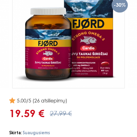
-30%
5.00/5 (26 atsiliepimų)
19.59 €
27.99 €
Skirta:
Suaugusiems