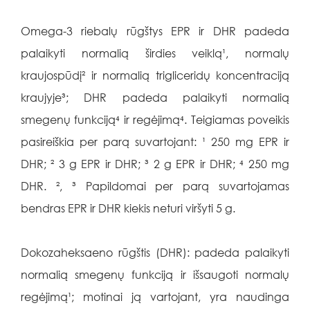
Omega-3 riebalų rūgštys EPR ir DHR padeda
palaikyti normalią širdies veiklą¹, normalų
kraujospūdį² ir normalią trigliceridų koncentraciją
kraujyje³; DHR padeda palaikyti normalią
smegenų funkciją⁴ ir regėjimą⁴. Teigiamas poveikis
pasireiškia per parą suvartojant: ¹ 250 mg EPR ir
DHR; ² 3 g EPR ir DHR; ³ 2 g EPR ir DHR; ⁴ 250 mg
DHR. ², ³ Papildomai per parą suvartojamas
bendras EPR ir DHR kiekis neturi viršyti 5 g.
Dokozaheksaeno rūgštis (DHR): padeda palaikyti
normalią smegenų funkciją ir išsaugoti normalų
regėjimą¹; motinai ją vartojant, yra naudinga