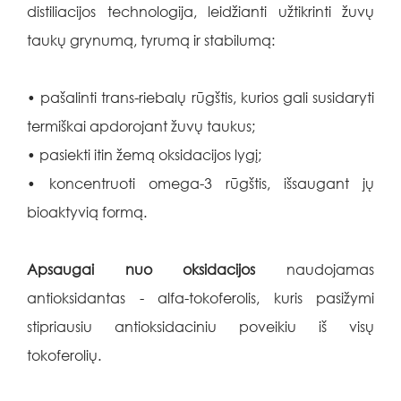
distiliacijos technologija, leidžianti užtikrinti žuvų
taukų grynumą, tyrumą ir stabilumą:
• pašalinti trans-riebalų rūgštis, kurios gali susidaryti
termiškai apdorojant žuvų taukus;
• pasiekti itin žemą oksidacijos lygį;
• koncentruoti omega-3 rūgštis, išsaugant jų
bioaktyvią formą.
Apsaugai nuo oksidacijos
naudojamas
antioksidantas - alfa-tokoferolis, kuris pasižymi
stipriausiu antioksidaciniu poveikiu iš visų
tokoferolių.