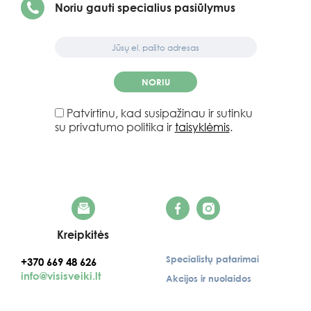
Noriu gauti specialius pasiūlymus
NORIU
Patvirtinu, kad susipažinau ir sutinku
su privatumo politika ir
taisyklėmis
.
Kreipkitės
Specialistų patarimai
+370 669 48 626
info@visisveiki.lt
Akcijos ir nuolaidos