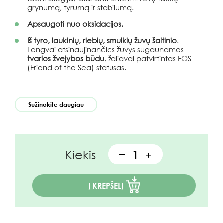
grynumą, tyrumą ir stabilumą.
Apsaugoti nuo oksidacijos.
Iš tyro, laukinių, riebių, smulkių žuvų šaltinio
.
Lengvai atsinaujinančios žuvys sugaunamos
tvarios žvejybos būdu
, žaliavai patvirtintas FOS
(Friend of the Sea) statusas.
Sužinokite daugiau
Kiekis
Į KREPŠELĮ