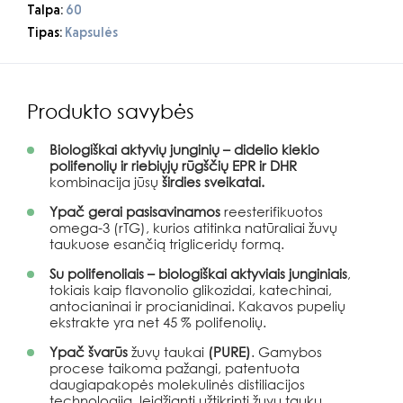
Talpa:
60
Tipas:
Kapsulės
Produkto savybės
Biologiškai aktyvių junginių – didelio kiekio
polifenolių ir riebiųjų rūgščių EPR ir DHR
kombinacija jūsų
širdies sveikatai.
Ypač gerai pasisavinamos
reesterifikuotos
omega-3 (rTG), kurios atitinka natūraliai žuvų
taukuose esančią trigliceridų formą.
Su polifenoliais – biologiškai aktyviais junginiais
,
tokiais kaip flavonolio glikozidai, katechinai,
antocianinai ir procianidinai. Kakavos pupelių
ekstrakte yra net 45 % polifenolių.
Ypač švarūs
žuvų taukai
(PURE)
. Gamybos
procese taikoma pažangi, patentuota
daugiapakopės molekulinės distiliacijos
technologija, leidžianti užtikrinti žuvų taukų