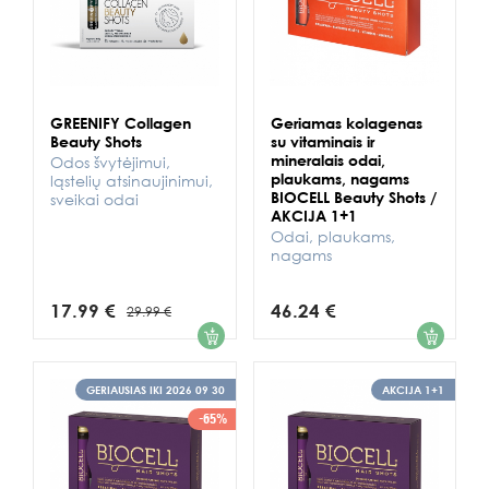
GREENIFY Collagen
Geriamas kolagenas
Beauty Shots
su vitaminais ir
mineralais odai,
Odos švytėjimui,
plaukams, nagams
ląstelių atsinaujinimui,
BIOCELL Beauty Shots /
sveikai odai
AKCIJA 1+1
Odai, plaukams,
nagams
17.99 €
46.24 €
29.99 €
1
1
GERIAUSIAS IKI 2026 09 30
AKCIJA 1+1
-65%