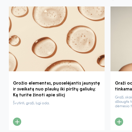
Grožio elementas, puoselėjantis jaunystę
Graži o
ir sveikatą nuo plaukų iki pirštų galiukų:
tinkamai
Ką turite žinoti apie silicį
Graži, skai
džiaugtis t
Švytinti, graži, lygi oda.
dėmesio ti