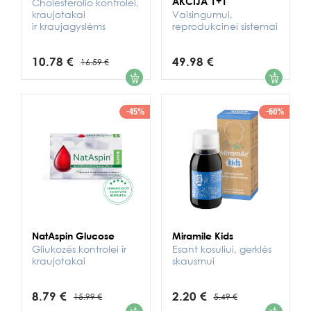
AKCIJA 1+1
Cholesterolio kontrolei,
kraujotakai
Vaisingumui,
ir kraujagyslėms
reprodukcinei sistemai
10.78 €
49.98 €
16.59 €
1
1
-45%
-60%
NatAspin Glucose
Miramile Kids
Gliukozės kontrolei ir
Esant kosuliui, gerklės
kraujotakai
skausmui
8.79 €
2.20 €
15.99 €
5.49 €
1
1