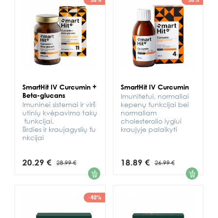
-30%
-30%
SmartHit IV Curcumin +
SmartHit IV Curcumin
Beta-glucans
Imunitetui, normaliai
Imuninei sistemai ir virš
kepenų funkcijai bei
utinių kvėpavimo takų
normaliam
funkcijai,
cholesterolio lygiui
širdies ir kraujagyslių fu
kraujyje palaikyti
nkcijai
20.29 €
18.89 €
28.99 €
26.99 €
1
1
-40%