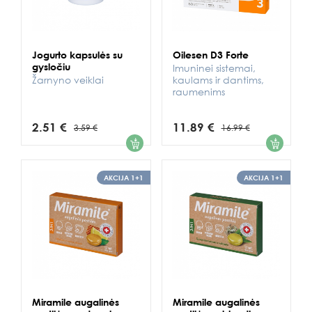
Jogurto kapsulės su
Oilesen D3 Forte
gysločiu
Imuninei sistemai,
Žarnyno veiklai
kaulams ir dantims,
raumenims
2.51 €
11.89 €
3.59 €
16.99 €
1
1
AKCIJA 1+1
AKCIJA 1+1
Miramile augalinės
Miramile augalinės