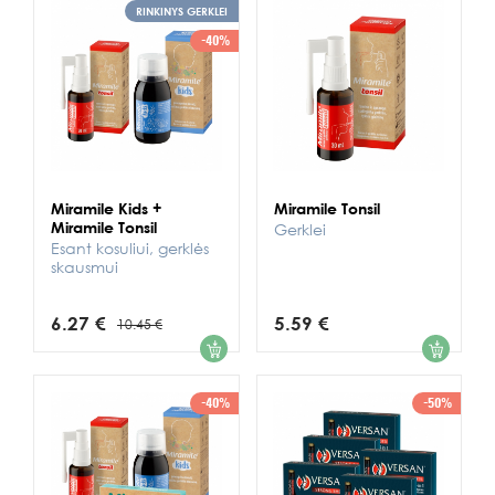
RINKINYS GERKLEI
-40%
Miramile Kids +
Miramile Tonsil
Miramile Tonsil
Gerklei
Esant kosuliui, gerklės
skausmui
6.27 €
5.59 €
10.45 €
1
1
-40%
-50%