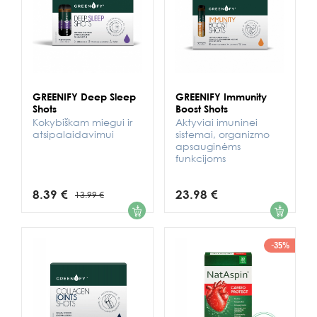
GREENIFY Deep Sleep
GREENIFY Immunity
Shots
Boost Shots
Kokybiškam miegui ir
Aktyviai imuninei
atsipalaidavimui
sistemai, organizmo
apsauginėms
funkcijoms
8.39 €
23.98 €
13.99 €
1
1
-35%