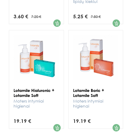
lipidų kiekiui
3.60 €
5.25 €
7.20 €
7.50 €
1
1
Lotamile Hialuronic +
Lotamile Boric +
Lotamile Soft
Lotamile Soft
Moters intymiai
Moters intymiai
higienai
higienai
19.19 €
19.19 €
1
1