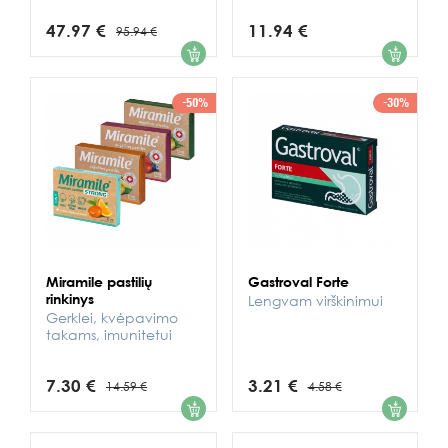
47.97 €
11.94 €
95.94 €
1
1
-50%
-30%
Miramile pastilių
Gastroval Forte
rinkinys
Lengvam virškinimui
Gerklei, kvėpavimo
takams, imunitetui
7.30 €
3.21 €
14.59 €
4.58 €
1
1