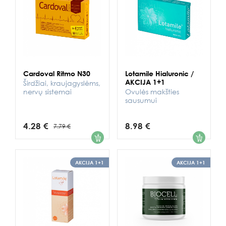
Cardoval Ritmo N30
Lotamile Hialuronic /
AKCIJA 1+1
Širdžiai, kraujagyslėms,
nervų sistemai
Ovulės makšties
sausumui
4.28 €
8.98 €
7.79 €
1
1
AKCIJA 1+1
AKCIJA 1+1