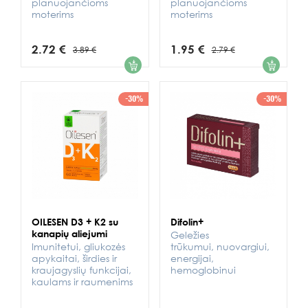
planuojančioms
planuojančioms
moterims
moterims
2.72 €
1.95 €
3.89 €
2.79 €
1
1
-30%
-30%
OILESEN D3 + K2 su
Difolin+
kanapių aliejumi
Geležies
Imunitetui, gliukozės
trūkumui, nuovargiui,
apykaitai, širdies ir
energijai,
kraujagyslių funkcijai,
hemoglobinui
kaulams ir raumenims