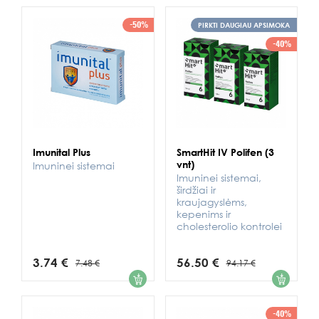
-50%
PIRKTI DAUGIAU APSIMOKA
-40%
Imunital Plus
SmartHit IV Polifen (3
vnt)
Imuninei sistemai
Imuninei sistemai,
širdžiai ir
kraujagyslėms,
kepenims ir
cholesterolio kontrolei
3.74 €
56.50 €
7.48 €
94.17 €
1
1
-40%