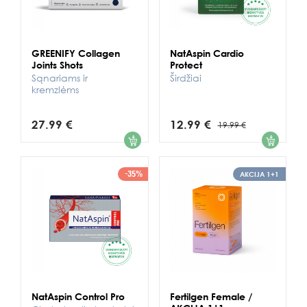
GREENIFY Collagen
NatAspin Cardio
Joints Shots
Protect
Sąnariams ir
Širdžiai
kremzlėms
27.99 €
12.99 €
19.99 €
1
1
-35%
AKCIJA 1+1
NatAspin Control Pro
Fertilgen Female /