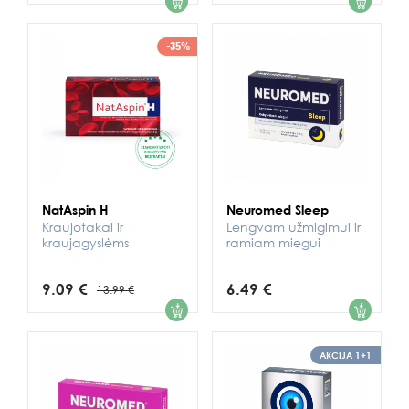
-35%
NatAspin H
Neuromed Sleep
Kraujotakai ir
Lengvam užmigimui ir
kraujagyslėms
ramiam miegui
9.09 €
6.49 €
13.99 €
1
1
AKCIJA 1+1