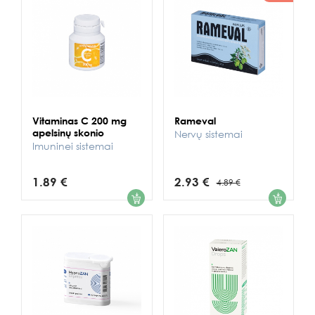
Vitaminas C 200 mg
Rameval
apelsinų skonio
Nervų sistemai
Imuninei sistemai
1.89 €
2.93 €
4.89 €
1
1