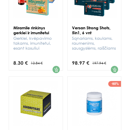
Miramile rinkinys
Versan Strong Shots,
gerklei ir imunitetui
5in1, 6 vnt
Gerklei, kvėpavimo
Sąnariams, kaulams,
takams, imunitetui,
raumenims,
esant kosuliui
sausgyslėms, raiščiams
8.30 €
98.97 €
13.84 €
197.94 €
1
1
-60%