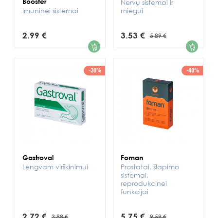
Booster
Nervų sistemai ir
Imuninei sistemai
miegui
2.99 €
3.53 €
5.89 €
1
1
-30%
-40%
Gastroval
Foman
Lengvam virškinimui
Prostatai, šlapimo
sistemai,
reprodukcinei
funkcijai
2.72 €
5.75 €
3.88 €
9.59 €