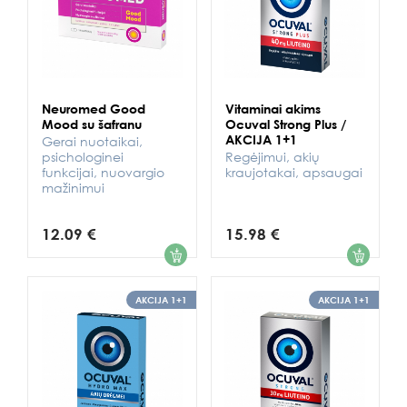
Neuromed Good
Vitaminai akims
Mood su šafranu
Ocuval Strong Plus /
AKCIJA 1+1
Gerai nuotaikai,
psichologinei
Regėjimui, akių
funkcijai, nuovargio
kraujotakai, apsaugai
mažinimui
12.09 €
15.98 €
1
1
AKCIJA 1+1
AKCIJA 1+1