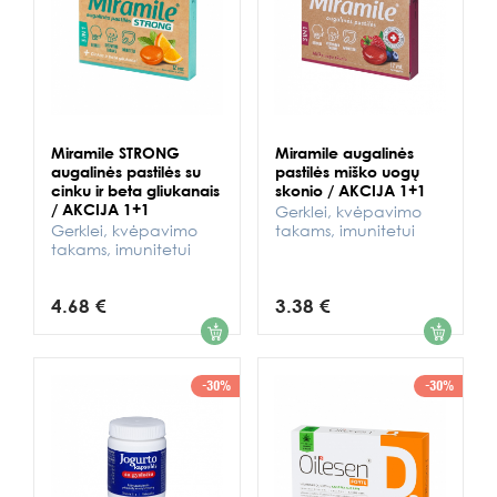
Miramile STRONG
Miramile augalinės
augalinės pastilės su
pastilės miško uogų
cinku ir beta gliukanais
skonio / AKCIJA 1+1
/ AKCIJA 1+1
Gerklei, kvėpavimo
Gerklei, kvėpavimo
takams, imunitetui
takams, imunitetui
4.68 €
3.38 €
1
1
-30%
-30%