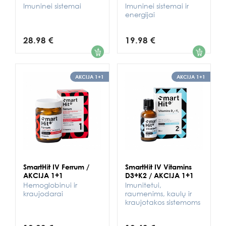
Imuninei sistemai
Imuninei sistemai ir
energijai
28.98 €
19.98 €
1
1
AKCIJA 1+1
AKCIJA 1+1
SmartHit IV Ferrum /
SmartHit IV Vitamins
AKCIJA 1+1
D3+K2 / AKCIJA 1+1
Hemoglobinui ir
Imunitetui,
kraujodarai
raumenims, kaulų ir
kraujotakos sistemoms