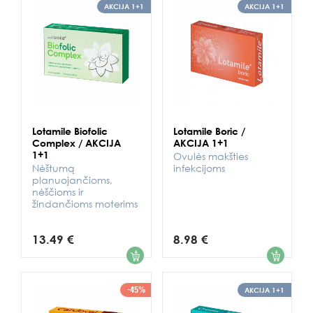
AKCIJA 1+1
AKCIJA 1+1
Lotamile Biofolic
Lotamile Boric /
Complex / AKCIJA
AKCIJA 1+1
1+1
Ovulės makšties
Nėštumą
infekcijoms
planuojančioms,
nėščioms ir
žindančioms moterims
13.49 €
8.98 €
1
1
-45%
AKCIJA 1+1