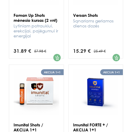
Foman Up Shots
Versan Shots
mėnesio kursas (2 vnt)
Sąnariams geriamos
Lytiniam potraukiui,
dienos dozės
erekcijai, pajėgumui ir
energijai
31.89 €
15.29 €
57.98 €
25.49 €
1
1
AKCIJA 1+1
AKCIJA 1+1
Imunital Shots /
Imunital FORTE + /
AKCIJA 1+1
AKCIJA 1+1