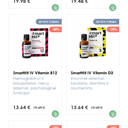
19.98 €
19.48 €
1
1
SKYSTA FORMA
SKYSTA FORMA
-30%
-30%
SmartHit IV Vitamin B12
SmartHit IV Vitamin D3
Hemoglobinui ir
Imuninei sistemai,
kraujodarai, nervų
kaulams, dantims ir
sistemai, psichologinei
raumenims
funkcijai
13.64 €
13.64 €
19.49 €
19.49 €
1
1