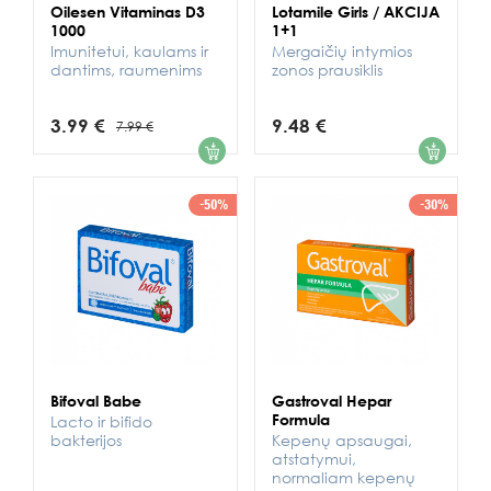
Oilesen Vitaminas D3
Lotamile Girls / AKCIJA
1000
1+1
Imunitetui, kaulams ir
Mergaičių intymios
dantims, raumenims
zonos prausiklis
3.99 €
9.48 €
7.99 €
1
1
-50%
-30%
Bifoval Babe
Gastroval Hepar
Formula
Lacto ir bifido
bakterijos
Kepenų apsaugai,
atstatymui,
normaliam kepenų