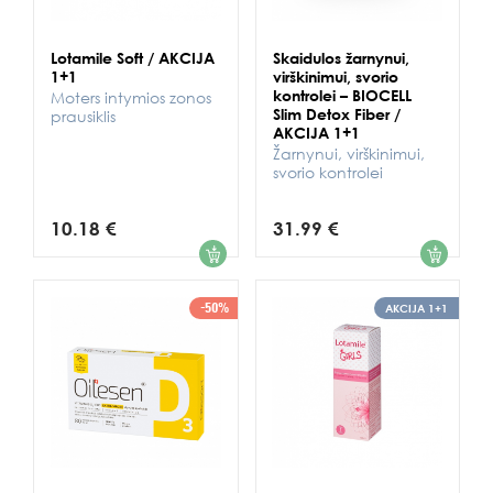
Lotamile Soft / AKCIJA
Skaidulos žarnynui,
1+1
virškinimui, svorio
kontrolei – BIOCELL
Moters intymios zonos
Slim Detox Fiber /
prausiklis
AKCIJA 1+1
Žarnynui, virškinimui,
svorio kontrolei
10.18 €
31.99 €
1
1
-50%
AKCIJA 1+1