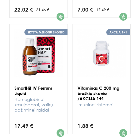
22.02 €
7.00 €
31.46 €
17.49 €
1
1
SKYSTA MELIONŲ SKONIO
AKCIJA 1+1
SmartHit IV Ferrum
Vitaminas C 200 mg
Liquid
braškių skonio
/AKCIJA 1+1
Hemoglobinui ir
kraujodarai, vaikų
Imuninei sistemai
pažintinei raidai
17.49 €
1.88 €
1
1