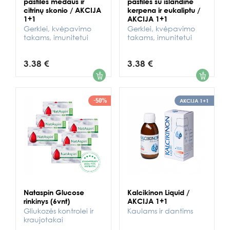
pastilės medaus ir
pastilės su islandine
citrinų skonio / AKCIJA
kerpena ir eukaliptu /
1+1
AKCIJA 1+1
Gerklei, kvėpavimo
Gerklei, kvėpavimo
takams, imunitetui
takams, imunitetui
3.38 €
3.38 €
1
1
-50%
AKCIJA 1+1
Nataspin Glucose
Kalcikinon Liquid /
rinkinys (6vnt)
AKCIJA 1+1
Gliukozės kontrolei ir
Kaulams ir dantims
kraujotakai