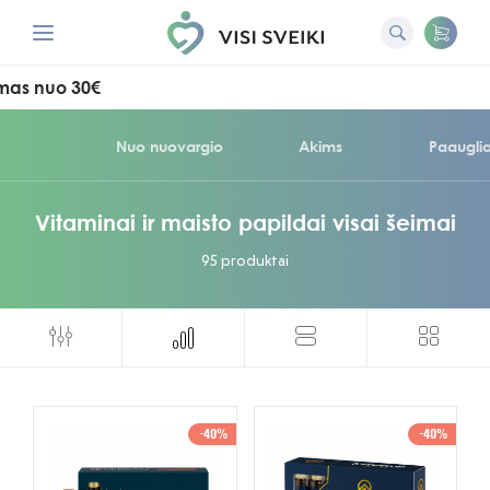
 30€
Nuo nuovargio
Akims
Paaugli
Vitaminai ir maisto papildai visai šeimai
95 produktai
-40%
-40%