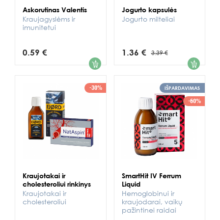
Askorutinas Valentis
Jogurto kapsulės
Kraujagyslėms ir
Jogurto milteliai
imunitetui
0.59 €
1.36 €
3.39 €
1
1
-30%
IŠPARDAVIMAS
-60%
Kraujotakai ir
SmartHit IV Ferrum
cholesteroliui rinkinys
Liquid
Kraujotakai ir
Hemoglobinui ir
cholesteroliui
kraujodarai, vaikų
pažintinei raidai