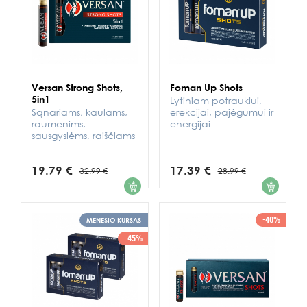
Versan Strong Shots,
Foman Up Shots
5in1
Lytiniam potraukiui,
Sąnariams, kaulams,
erekcijai, pajėgumui ir
raumenims,
energijai
sausgyslėms, raiščiams
19.79 €
17.39 €
32.99 €
28.99 €
1
1
-40%
MĖNESIO KURSAS
-45%