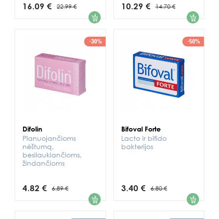
16.09 €
10.29 €
22.99 €
14.70 €
1
1
-30%
-50%
Difolin
Bifoval Forte
Planuojančioms
Lacto ir bifido
nėštumą,
bakterijos
besilaukiančioms,
žindančioms
4.82 €
3.40 €
6.89 €
6.80 €
1
1