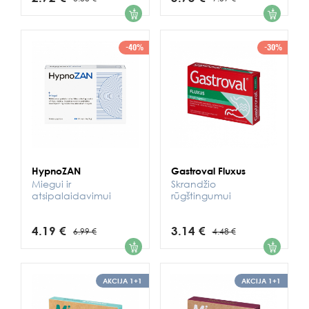
1
1
-40%
-30%
HypnoZAN
Gastroval Fluxus
Miegui ir
Skrandžio
atsipalaidavimui
rūgštingumui
4.19 €
3.14 €
6.99 €
4.48 €
1
1
AKCIJA 1+1
AKCIJA 1+1