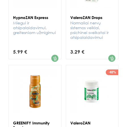
HypnoZAN Express
ValeroZAN Drops
Miegui ir
Normaliai nervų
atsipalaidavimui,
sistemos veiklai,
greitesniam užmigimui
psichinei sveikatai ir
atsipalaidavimui
5.99 €
3.29 €
1
1
-40%
GREENIFY Immunity
ValeroZAN