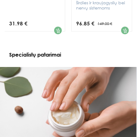
širdies ir kraujagyslių bei
nervų sistemoms
31.98 €
96.85 €
149.00 €
1
1
Specialistų patarimai