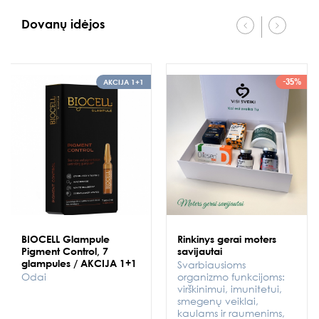
Dovanų idėjos
-35%
AKCIJA 1+1
BIOCELL Glampule
Rinkinys gerai moters
Pigment Control, 7
savijautai
glampules / AKCIJA 1+1
Svarbiausioms
Odai
organizmo funkcijoms:
virškinimui, imunitetui,
smegenų veiklai,
kaulams ir raumenims,