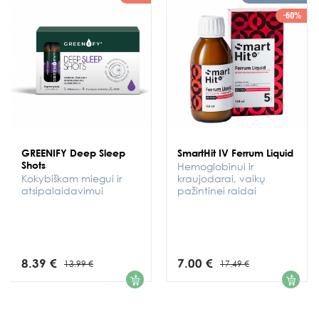
-60%
GREENIFY Deep Sleep
SmartHit IV Ferrum Liquid
Shots
Hemoglobinui ir
Kokybiškam miegui ir
kraujodarai, vaikų
atsipalaidavimui
pažintinei raidai
8.39 €
7.00 €
13.99 €
17.49 €
1
1