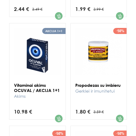
2.44 €
1.99 €
3.49 €
3.99 €
1
1
-50%
AKCIJA 1+1
Vitaminai akims
Propodezas su imbieru
OCUVAL / AKCIJA 1+1
Gerklei ir imunitetui
Akims
10.98 €
1.80 €
3.59 €
1
1
-50%
-50%