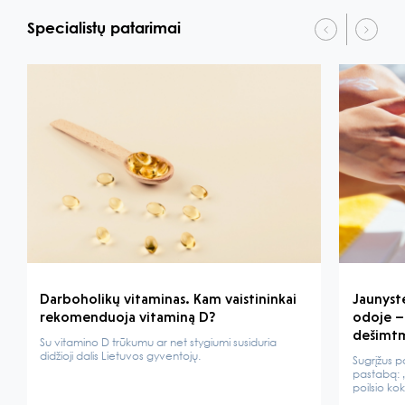
Specialistų patarimai
Darboholikų vitaminas. Kam vaistininkai
Jaunyst
rekomenduoja vitaminą D?
odoje – 
dešimt
Su vitamino D trūkumu ar net stygiumi susiduria
didžioji dalis Lietuvos gyventojų.
Sugrįžus p
pastabą: 
poilsio ko