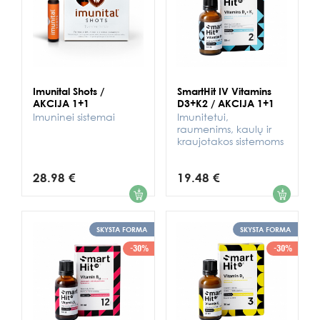
Imunital Shots /
SmartHit IV Vitamins
AKCIJA 1+1
D3+K2 / AKCIJA 1+1
Imuninei sistemai
Imunitetui,
raumenims, kaulų ir
kraujotakos sistemoms
28.98 €
19.48 €
1
1
SKYSTA FORMA
SKYSTA FORMA
-30%
-30%