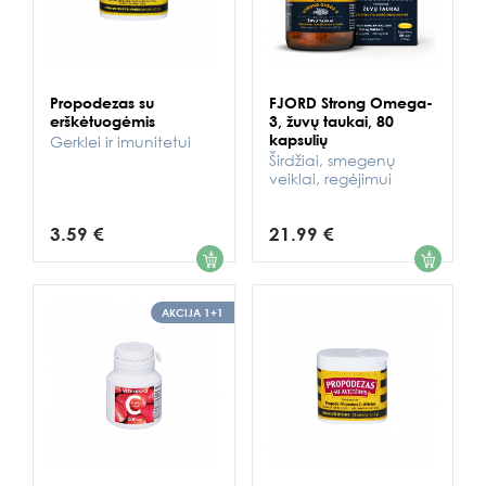
Propodezas su
FJORD Strong Omega-
erškėtuogėmis
3, žuvų taukai, 80
kapsulių
Gerklei ir imunitetui
Širdžiai, smegenų
veiklai, regėjimui
3.59 €
21.99 €
1
1
AKCIJA 1+1