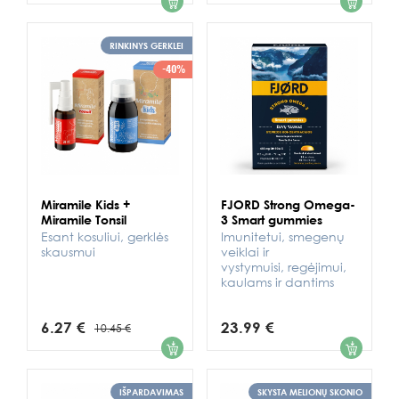
RINKINYS GERKLEI
-40%
Miramile Kids +
FJORD Strong Omega-
Miramile Tonsil
3 Smart gummies
Esant kosuliui, gerklės
Imunitetui, smegenų
skausmui
veiklai ir
vystymuisi, regėjimui,
kaulams ir dantims
6.27 €
23.99 €
10.45 €
1
1
IŠPARDAVIMAS
SKYSTA MELIONŲ SKONIO