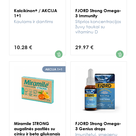
Kalcikinon+ / AKCIJA
FJORD Strong Omega-
1+1
3 Immunity
Kaulams ir dantims
Stiprios koncentracijos
žuvų taukai su
vitaminu D
10.28 €
29.97 €
1
1
AKCIJA 1+1
Miramile STRONG
FJORD Strong Omega-
augalinės pastilės su
3 Genius drops
cinku ir beta gliukanais
Imunitetui, smegenų