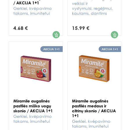
/ AKCIJA 1+1
veiklai ir
Gerklei, kvėpavimo
vystymuisi, regėjimui,
takams, imunitetui
kaulams, dantims
4.68 €
15.99 €
1
1
AKCIJA 1+1
AKCIJA 1+1
Miramile augalinės
Miramile augalinės
pastilės miško uogų
pastilės medaus ir
skonio / AKCIJA 1+1
citrinų skonio / AKCIJA
1+1
Gerklei, kvėpavimo
takams, imunitetui
Gerklei, kvėpavimo
takams, imunitetui