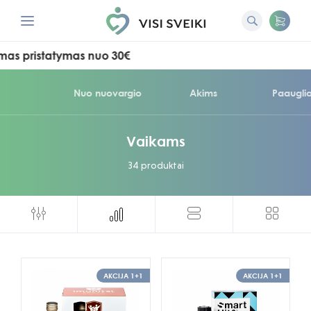
ristatymas nuo 30€
Nuo nuovargio
Akims
Paaugli
Vaikams
34 produktai
AKCIJA 1+1
AKCIJA 1+1