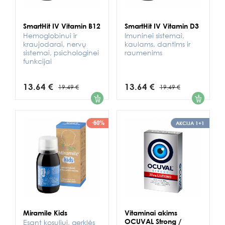
SmartHit IV Vitamin B12
SmartHit IV Vitamin D3
Hemoglobinui ir
Imuninei sistemai,
kraujodarai, nervų
kaulams, dantims ir
sistemai, psichologinei
raumenims
funkcijai
13.64 €
13.64 €
19.49 €
19.49 €
1
1
-60%
AKCIJA 1+1
Miramile Kids
Vitaminai akims
OCUVAL Strong /
Esant kosuliui, gerklės