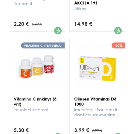
AKCIJA 1+1
skausmui
Akims
2.20 €
14.98 €
5.49 €
1
1
-50%
VITAMINAS C VISAI ŠEIMAI
Vitamino C rinkinys (3
Oilesen Vitaminas D3
vnt)
1000
Imuninei sistemai
Imunitetui, kaulams ir
dantims, raumenims
5.30 €
3.99 €
7.99 €
1
1