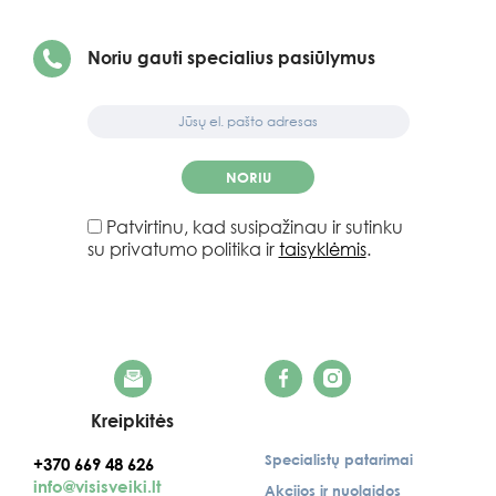
Noriu gauti specialius pasiūlymus
NORIU
Patvirtinu, kad susipažinau ir sutinku
su privatumo politika ir
taisyklėmis
.
Kreipkitės
Specialistų patarimai
+370 669 48 626
info@visisveiki.lt
Akcijos ir nuolaidos