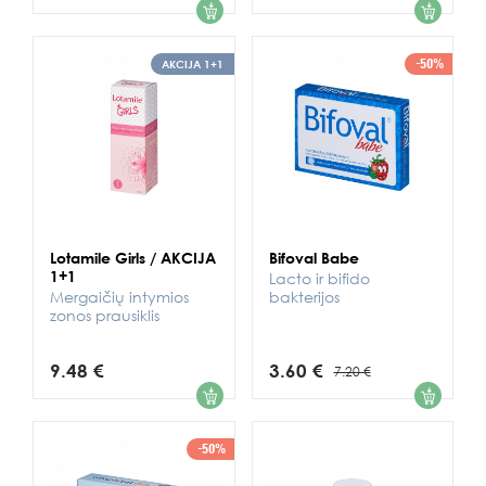
-50%
AKCIJA 1+1
Lotamile Girls / AKCIJA
Bifoval Babe
1+1
Lacto ir bifido
Mergaičių intymios
bakterijos
zonos prausiklis
9.48 €
3.60 €
7.20 €
1
1
-50%