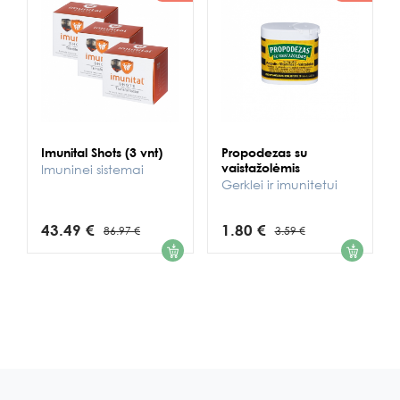
Imunital Shots (3 vnt)
Propodezas su
vaistažolėmis
Imuninei sistemai
Gerklei ir imunitetui
43.49 €
1.80 €
86.97 €
3.59 €
1
1