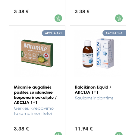
3.38 €
3.38 €
1
1
AKCIJA 1+1
AKCIJA 1+1
Miramile augalinės
Kalcikinon Liquid /
pastilės su islandine
AKCIJA 1+1
kerpena ir eukaliptu /
Kaulams ir dantims
AKCIJA 1+1
Gerklei, kvėpavimo
takams, imunitetui
3.38 €
11.94 €
1
1