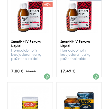
-60%
SmartHit IV Ferrum
SmartHit IV Ferrum
Liquid
Liquid
Hemoglobinui ir
Hemoglobinui ir
kraujodarai, vaikų
kraujodarai, vaikų
pažintinei raidai
pažintinei raidai
7.00 €
17.49 €
17.49 €
1
1