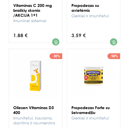
Vitaminas C 200 mg
Propodezas su
braškių skonio
avietėmis
/AKCIJA 1+1
Gerklei ir imunitetui
Imuninei sistemai
1.88 €
3.59 €
1
1
-30%
-50%
Oilesen Vitaminas D3
Propodezas Forte su
400
šeivamedžiu
Imunitetui, kaulams,
Gerklei ir imunitetui
dantims ir raumenims