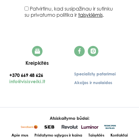
Patvirtinu, kad susipažinau ir sutinku
su privatumo politika ir
taisyklėmis
.
Kreipkitės
Specialistų patarimai
+370 669 48 626
info@visisveiki.lt
Akcijos ir nuolaidos
Atsiskaitymo būdai:
Apie mus
Pristatymo sąlygos ir kaina
Taisyklės
Kontaktai