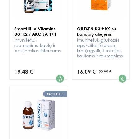
SmartHit IV Vitamins
OILESEN D3 + K2 su
D3+K2 / AKCIJA 1+1
kanapių aliejumi
Imunitetui,
Imunitetui, gliukozės
raumenims, kaulų ir
apykaitai, širdies ir
kraujotakos sistemoms
kraujagyslių funkcijai,
kaulams ir raumenims
19.48 €
16.09 €
22.99 €
1
1
AKCIJA 1+1