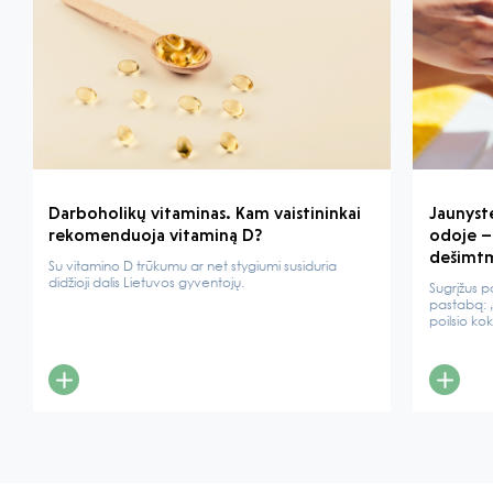
Darboholikų vitaminas. Kam vaistininkai
Jaunyst
rekomenduoja vitaminą D?
odoje – 
dešimt
Su vitamino D trūkumu ar net stygiumi susiduria
didžioji dalis Lietuvos gyventojų.
Sugrįžus p
pastabą: „
poilsio ko