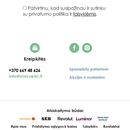
Patvirtinu, kad susipažinau ir sutinku
su privatumo politika ir
taisyklėmis
.
Kreipkitės
Specialistų patarimai
+370 669 48 626
info@visisveiki.lt
Akcijos ir nuolaidos
Atsiskaitymo būdai:
Apie mus
Pristatymo sąlygos ir kaina
Taisyklės
Kontaktai